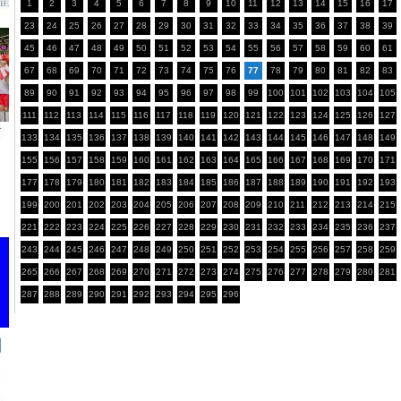
1
2
3
4
5
6
7
8
9
10
11
12
13
14
15
16
17
23
24
25
26
27
28
29
30
31
32
33
34
35
36
37
38
39
45
46
47
48
49
50
51
52
53
54
55
56
57
58
59
60
61
67
68
69
70
71
72
73
74
75
76
77
78
79
80
81
82
83
89
90
91
92
93
94
95
96
97
98
99
100
101
102
103
104
105
111
112
113
114
115
116
117
118
119
120
121
122
123
124
125
126
127
133
134
135
136
137
138
139
140
141
142
143
144
145
146
147
148
149
155
156
157
158
159
160
161
162
163
164
165
166
167
168
169
170
171
177
178
179
180
181
182
183
184
185
186
187
188
189
190
191
192
193
199
200
201
202
203
204
205
206
207
208
209
210
211
212
213
214
215
221
222
223
224
225
226
227
228
229
230
231
232
233
234
235
236
237
243
244
245
246
247
248
249
250
251
252
253
254
255
256
257
258
259
265
266
267
268
269
270
271
272
273
274
275
276
277
278
279
280
281
287
288
289
290
291
292
293
294
295
296