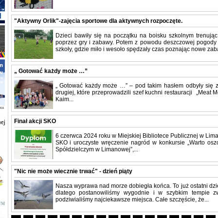
"Aktywny Orlik"-zajęcia sportowe dla aktywnych rozpoczęte.
Dzieci bawiły się na początku na boisku szkolnym trenując
poprzez gry i zabawy. Potem z powodu deszczowej pogody 
szkoły, gdzie miło i wesoło spędzały czas poznając nowe zaba
„ Gotować każdy może …”
„ Gotować każdy może …” – pod takim hasłem odbyły się za
drugiej, które przeprowadzili szef kuchni restauracji „Meat
Kaim...
Finał akcji SKO
6 czerwca 2024 roku w Miejskiej Bibliotece Publicznej w Liman
SKO i uroczyste wręczenie nagród w konkursie „Warto o
Spółdzielczym w Limanowej”,...
"Nic nie może wiecznie trwać" - dzień piąty
Nasza wyprawa nad morze dobiegła końca. To już ostatni dzi
dlatego postanowiliśmy wygodnie i w szybkim tempie zw
podziwialiśmy najciekawsze miejsca. Całe szczęście, że...