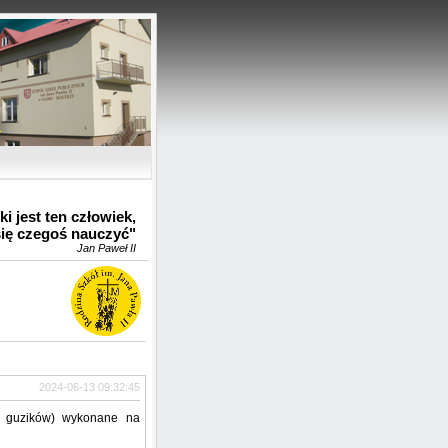
u
i jest ten człowiek,
się czegoś nauczyć"
Jan Paweł II
2024-06-13 09:32:45
ie guzików) wykonane na