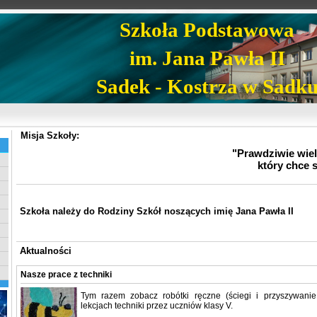
Szkoła Podstawowa
im. Jana Pawła II
Sadek - Kostrza w Sadk
Misja Szkoły:
"Prawdziwie wielk
który chce 
Szkoła należy do Rodziny Szkół noszących imię Jana Pawła II
Aktualności
Nasze prace z techniki
Tym razem zobacz robótki ręczne (ściegi i przyszywan
lekcjach techniki przez uczniów klasy V.