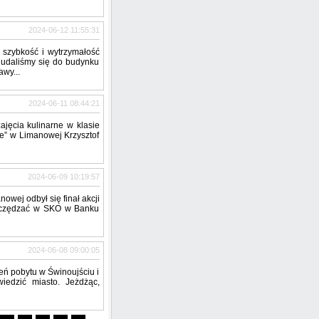
2024-06-12 11:55:31
 szybkość i wytrzymałość
udaliśmy się do budynku
wy...
2024-06-11 08:44:21
jęcia kulinarne w klasie
 Me” w Limanowej Krzysztof
2024-06-09 10:19:57
owej odbył się finał akcji
szczędzać w SKO w Banku
2024-06-08 09:00:05
eń pobytu w Świnoujściu i
iedzić miasto. Jeżdżąc,