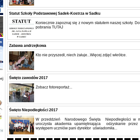
Statut Szkoły Podstawowej Sadek-Kostrza w Sadku
Koniecznie zapoznaj się z nowym statutem naszej szkoły. D
pobrania TUTAJ
Zabawa andrzejkowa
Kto nie przyszedł, niech żałuje...Więcej zdjęć wkrótce.
Święto zawodów 2017
Zobacz fotoreportaż...
Święto Niepodległości 2017
W przeddzień Narodowego Święta Niepodległości w na
uroczysta akademia upamiętniająca odzyskanie przez 
występem uczniów pani dyrektor uświadomiła...