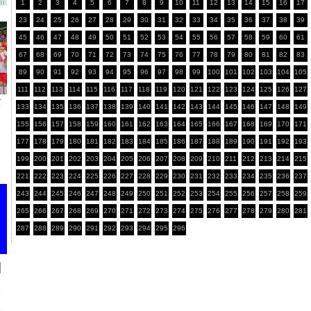
1
2
3
4
5
6
7
8
9
10
11
12
13
14
15
16
17
23
24
25
26
27
28
29
30
31
32
33
34
35
36
37
38
39
45
46
47
48
49
50
51
52
53
54
55
56
57
58
59
60
61
67
68
69
70
71
72
73
74
75
76
77
78
79
80
81
82
83
89
90
91
92
93
94
95
96
97
98
99
100
101
102
103
104
105
111
112
113
114
115
116
117
118
119
120
121
122
123
124
125
126
127
133
134
135
136
137
138
139
140
141
142
143
144
145
146
147
148
149
155
156
157
158
159
160
161
162
163
164
165
166
167
168
169
170
171
177
178
179
180
181
182
183
184
185
186
187
188
189
190
191
192
193
199
200
201
202
203
204
205
206
207
208
209
210
211
212
213
214
215
221
222
223
224
225
226
227
228
229
230
231
232
233
234
235
236
237
243
244
245
246
247
248
249
250
251
252
253
254
255
256
257
258
259
265
266
267
268
269
270
271
272
273
274
275
276
277
278
279
280
281
287
288
289
290
291
292
293
294
295
296