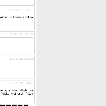
2017-12-04 16:59:12
okument w formacie pdf do
2017-11-23 18:21:44
2017-11-15 13:29:25
2017-11-10 18:13:55
szej szkole odbyła się
Polskę wolności. Przed