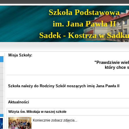
Szkoła Podstawowa
im. Jana Pawła II
Sadek - Kostrza w Sadk
Misja Szkoły:
"Prawdziwie wielk
który chce 
Szkoła należy do Rodziny Szkół noszących imię Jana Pawła II
Aktualności
Wizyta św. Mikołaja w naszej szkole
Koniecznie zobacz zdjęcia...