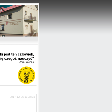
u
i jest ten człowiek,
się czegoś nauczyć"
Jan Paweł II
2017-12-06 13:38:15