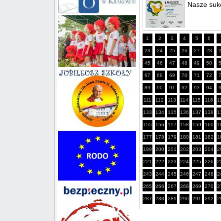
Nasze sukc
1
2
3
4
5
6
23
24
25
26
27
28
45
46
47
48
49
50
67
68
69
70
71
72
89
90
91
92
93
94
111
112
113
114
115
116
1
133
134
135
136
137
138
1
155
156
157
158
159
160
1
177
178
179
180
181
182
1
199
200
201
202
203
204
2
221
222
223
224
225
226
2
243
244
245
246
247
248
2
265
266
267
268
269
270
2
287
288
289
290
291
292
2