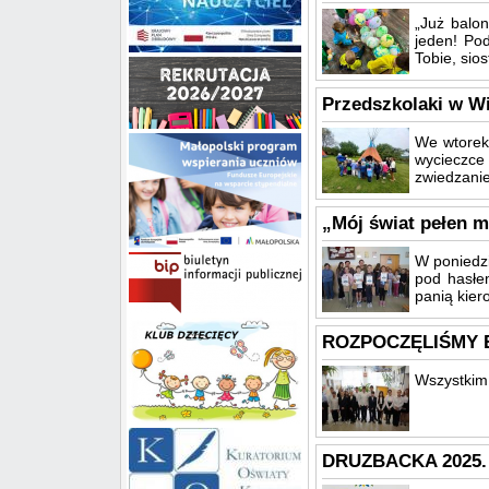
„Już balo
jeden! Po
Tobie, sios
Przedszkolaki w Wi
We wtorek 
wycieczce 
zwiedzanie
„Mój świat pełen 
W poniedz
pod hasłe
panią kie
ROZPOCZĘLIŚMY 
Wszystkim
DRUZBACKA 2025.