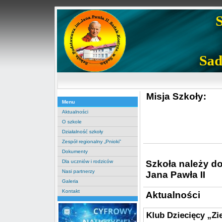
Sad
Misja Szkoły:
Menu
Aktualności
O szkole
Działalność szkoły
Zespół regionalny „Pnioki”
Dokumenty
Szkoła należy d
Dla uczniów i rodziców
Nasi partnerzy
Jana Pawła II
Galeria
Kontakt
Aktualności
Klub Dziecięcy „Zi