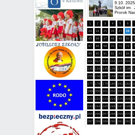
9.10. 2025
Szkół im.
Prorok Nad
1
2
3
4
5
6
23
24
25
26
27
28
45
46
47
48
49
50
67
68
69
70
71
72
89
90
91
92
93
94
111
112
113
114
115
116
1
133
134
135
136
137
138
1
155
156
157
158
159
160
1
177
178
179
180
181
182
1
199
200
201
202
203
204
2
221
222
223
224
225
226
2
243
244
245
246
247
248
2
265
266
267
268
269
270
2
287
288
289
290
291
292
2