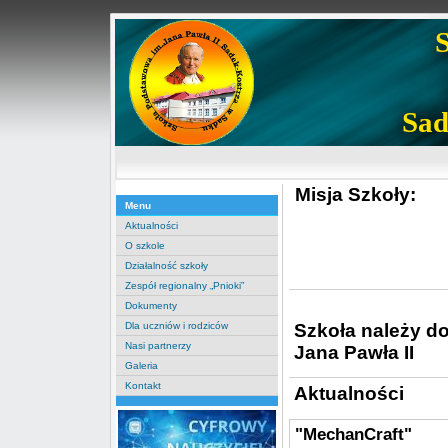
Sad
Misja Szkoły:
Menu
Aktualności
O szkole
Działalność szkoły
Zespół regionalny „Pnioki”
Dokumenty
Szkoła należy d
Dla uczniów i rodziców
Nasi partnerzy
Jana Pawła II
Galeria
Kontakt
Aktualności
"MechanCraft"