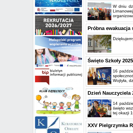
W dniu dz
Limanowe
organizowa
Próbna ewakuacja s
Dziękujem
Święto Szkoły 2025
16 paździe
społeczno
Wojtyła, dz
Dzień Nauczyciela 
14 paździ
święto wsz
tej okazji 
XXV Pielgrzymka Ro