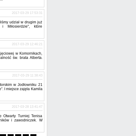
2017-03-29 17:53:31
liśmy udział w drugim już
i Miłosierdzie", które
2017-03-29 12:46:21
ajęciowej w Komornikach,
alność św. brata Alberta.
2017-03-29 11:38:43
atorskim w Jodłowniku 21
”. I miejsce zajęła Kamila
2017-03-28 13:41:47
 Otwarty Turniej Tenisa
ników i zawodniczek. W