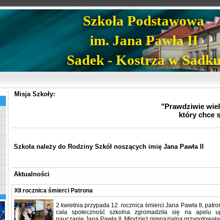
Szkoła Podstawowa
im. Jana Pawła II
Sadek - Kostrza w Sadk
Misja Szkoły:
"Prawdziwie wielk
który chce 
Szkoła należy do Rodziny Szkół noszących imię Jana Pawła II
Aktualności
XII rocznica śmierci Patrona
2 kwietnia przypada 12. rocznica śmierci Jana Pawła II, patro
cała społeczność szkolna zgromadziła się na apelu u
nauczanie Jana Pawła II. Młodzież gimnazjalna przygotowała.