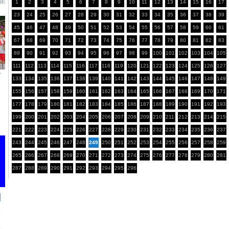
1
2
3
4
5
6
7
8
9
10
11
12
13
14
15
16
17
23
24
25
26
27
28
29
30
31
32
33
34
35
36
37
38
39
45
46
47
48
49
50
51
52
53
54
55
56
57
58
59
60
61
67
68
69
70
71
72
73
74
75
76
77
78
79
80
81
82
83
89
90
91
92
93
94
95
96
97
98
99
100
101
102
103
104
105
111
112
113
114
115
116
117
118
119
120
121
122
123
124
125
126
127
133
134
135
136
137
138
139
140
141
142
143
144
145
146
147
148
149
155
156
157
158
159
160
161
162
163
164
165
166
167
168
169
170
171
177
178
179
180
181
182
183
184
185
186
187
188
189
190
191
192
193
199
200
201
202
203
204
205
206
207
208
209
210
211
212
213
214
215
221
222
223
224
225
226
227
228
229
230
231
232
233
234
235
236
237
243
244
245
246
247
248
249
250
251
252
253
254
255
256
257
258
259
265
266
267
268
269
270
271
272
273
274
275
276
277
278
279
280
281
287
288
289
290
291
292
293
294
295
296