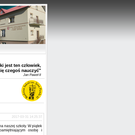
u
i jest ten człowiek,
się czegoś nauczyć"
Jan Paweł II
2017-03-31 14:25:37
na naszej szkoły. W piątek
pamiętniającym osobę i
..