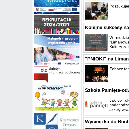
Poszukujem
Kolejne sukcesy na
W niedzie
"Limanows
Kultury za
"PNIOKI" na Limano
Zobacz foto
Szkoła Pamięta-od
Jak co ro
nadchodzą
szkoły wra
Wycieczka do Boch