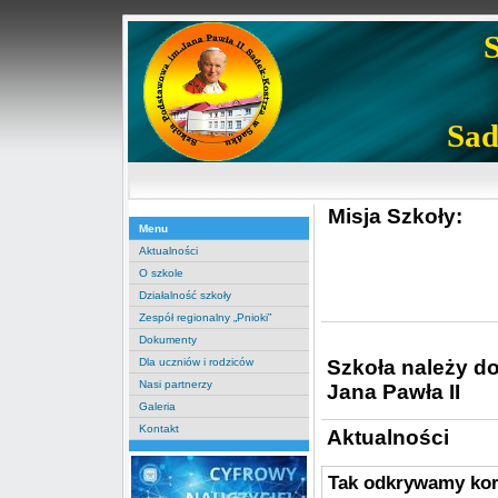
Sad
Misja Szkoły:
Menu
Aktualności
O szkole
Działalność szkoły
Zespół regionalny „Pnioki”
Dokumenty
Szkoła należy d
Dla uczniów i rodziców
Nasi partnerzy
Jana Pawła II
Galeria
Kontakt
Aktualności
Tak odkrywamy ko