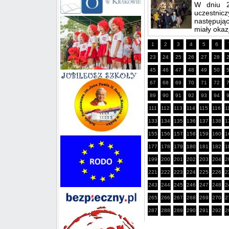
W dniu 2
uczestnicz
następują
miały okazj
1
2
3
4
5
6
23
24
25
26
27
28
45
46
47
48
49
50
67
68
69
70
71
72
89
90
91
92
93
94
111
112
113
114
115
116
1
133
134
135
136
137
138
1
155
156
157
158
159
160
1
177
178
179
180
181
182
1
199
200
201
202
203
204
2
221
222
223
224
225
226
2
243
244
245
246
247
248
2
265
266
267
268
269
270
2
287
288
289
290
291
292
2