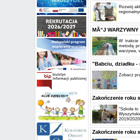
Rozwój akt
regionaln
MÃ“J WARZYWNY
W trakcie 
metodą pro
warzywa, wy
"Babciu, dziadku - 
Zobacz pr
Zakończenie roku 
"Szkoła to
Wyszyńsk
2019/2020 
Zakończenie roku s