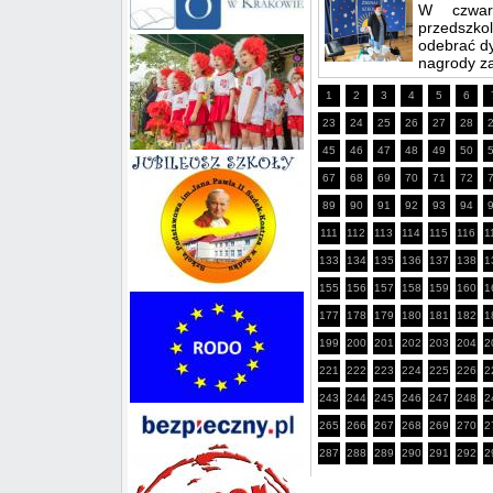
W czwart
przedszkol
odebrać d
nagrody za
1
2
3
4
5
6
23
24
25
26
27
28
45
46
47
48
49
50
67
68
69
70
71
72
89
90
91
92
93
94
111
112
113
114
115
116
1
133
134
135
136
137
138
1
155
156
157
158
159
160
1
177
178
179
180
181
182
1
199
200
201
202
203
204
2
221
222
223
224
225
226
2
243
244
245
246
247
248
2
265
266
267
268
269
270
2
287
288
289
290
291
292
2