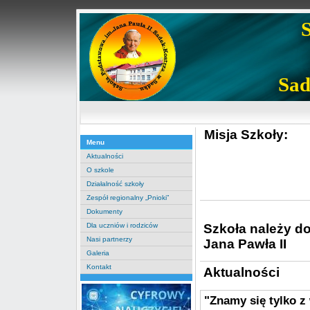
Sad
Misja Szkoły:
Menu
Aktualności
O szkole
Działalność szkoły
Zespół regionalny „Pnioki”
Dokumenty
Szkoła należy d
Dla uczniów i rodziców
Nasi partnerzy
Jana Pawła II
Galeria
Kontakt
Aktualności
"Znamy się tylko z