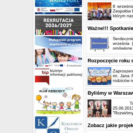
8 wrześni
Zespołów 
którym nas
Ważne!!! Spotkanie
Serdecznie
września 
omówione b
Rozpoczęcie roku 
Zaproszen
im. Jana 
rodziców 
Byliśmy w Warszaw
Trzydnio
25.06.2013
"Rozwińmy.
Zobacz jakie projek