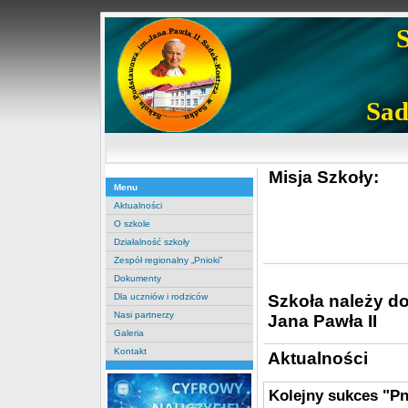
Sad
Misja Szkoły:
Menu
Aktualności
O szkole
Działalność szkoły
Zespół regionalny „Pnioki”
Dokumenty
Szkoła należy d
Dla uczniów i rodziców
Nasi partnerzy
Jana Pawła II
Galeria
Kontakt
Aktualności
Kolejny sukces "P