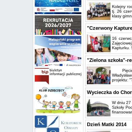
Kolejny ro
tj. 26 cze
klasy gimn
"Czerwony Kapturek"
16 czerwc
Zajęciowe
Kapturku. 
"Zielona szkoła"-re
Pięciodn
Władysław
projektu: 
Wycieczka do Cho
W dniu 27 
Szkoły Pod
finansowan
Dzień Matki 2014