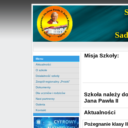
Sad
Misja Szkoły:
Menu
Aktualności
O szkole
Działalność szkoły
Zespół regionalny „Pnioki”
Dokumenty
Szkoła należy d
Dla uczniów i rodziców
Nasi partnerzy
Jana Pawła II
Galeria
Kontakt
Aktualności
Pożegnanie klasy II