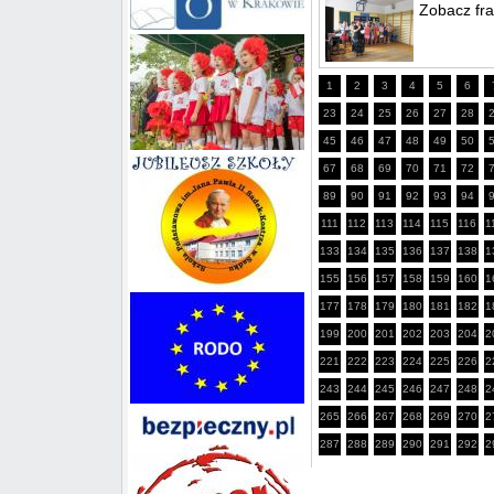
Zobacz fra
1
2
3
4
5
6
23
24
25
26
27
28
45
46
47
48
49
50
67
68
69
70
71
72
89
90
91
92
93
94
111
112
113
114
115
116
1
133
134
135
136
137
138
1
155
156
157
158
159
160
1
177
178
179
180
181
182
1
199
200
201
202
203
204
2
221
222
223
224
225
226
2
243
244
245
246
247
248
2
265
266
267
268
269
270
2
287
288
289
290
291
292
2