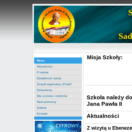
Sad
Misja Szkoły:
Menu
Aktualności
O szkole
Działalność szkoły
Zespół regionalny „Pnioki”
Dokumenty
Szkoła należy d
Dla uczniów i rodziców
Nasi partnerzy
Jana Pawła II
Galeria
Kontakt
Aktualności
Z wizytą u Ebeneze