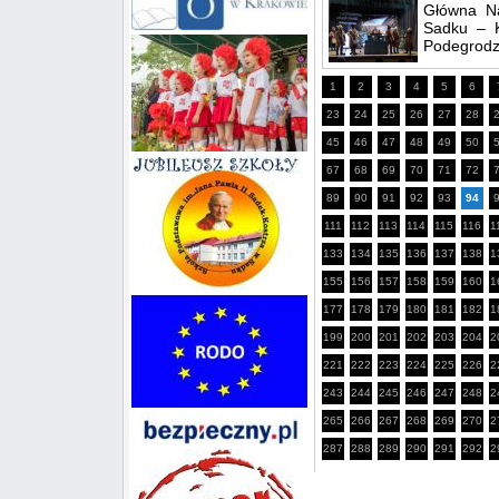
Główna Na
Sadku – K
Podegrodzi
1
2
3
4
5
6
23
24
25
26
27
28
45
46
47
48
49
50
67
68
69
70
71
72
89
90
91
92
93
94
111
112
113
114
115
116
1
133
134
135
136
137
138
1
155
156
157
158
159
160
1
177
178
179
180
181
182
1
199
200
201
202
203
204
2
221
222
223
224
225
226
2
243
244
245
246
247
248
2
265
266
267
268
269
270
2
287
288
289
290
291
292
2