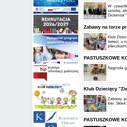
W czwartk
szóstej, a
Dickensa "O
Zabawy na torze p
Klub Dziec
świeci, u 
piłeczkami
PASTUSZKOWE KO
Nagroda gł
Klub Dziecięcy "Zi
Zabawy pił
klei: Skleił
PASTUSZKOWE KO