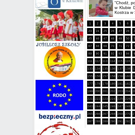
"Chodź, po
w Klubie 
Kostrza w
1
2
3
4
5
6
23
24
25
26
27
28
45
46
47
48
49
50
67
68
69
70
71
72
89
90
91
92
93
94
111
112
113
114
115
116
1
133
134
135
136
137
138
1
155
156
157
158
159
160
1
177
178
179
180
181
182
1
199
200
201
202
203
204
2
221
222
223
224
225
226
2
243
244
245
246
247
248
2
265
266
267
268
269
270
2
287
288
289
290
291
292
2