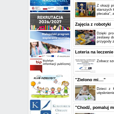
Z okazji 
starszych 
plecaka”, a
Zajęcia z robotyki
Dzięki pr
zestawy d
przygody 
Loteria na leczenie
Zobacz sz
"Zielono mi...."
Dzieci z 
utęsknien
"Chodź, pomaluj mój