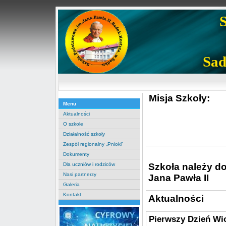
Sad
Misja Szkoły:
Menu
Aktualności
O szkole
Działalność szkoły
Zespół regionalny „Pnioki”
Dokumenty
Szkoła należy d
Dla uczniów i rodziców
Nasi partnerzy
Jana Pawła II
Galeria
Kontakt
Aktualności
Pierwszy Dzień Wi