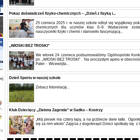
Pokaz doświadczeń fizyko-chemicznych – „Dzień z fizyką i...
25 czerwca 2025 r. w naszej szkole odbył się wyjątkowy po
chemicznych dla uczniów klas 0–6. Wydarzenie zosta
nauczycielki fizyki i chemii i stanowiło fascynującą...
„WIOSKI BEZ TROSKI”
We wtorek 24 czerwca podsumowaliśmy Ogólnopolski Konkur
pn. „WIOSKI BEZ TROSKI” . Na uroczystym apelu w obecności
Pater - Wicewójta...
Dzień Sportu w naszej szkole
Zobacz fotorelację...
Klub Dziecięcy „Zielona Zagroda” w Sadku – Kostrzy
„Mój piesek ma cztery łapy, a na grzbiecie dwie łatki. Ogon
się za nim wkoło” Zajęcia z dogoterapii Dzieci spotkały się z 