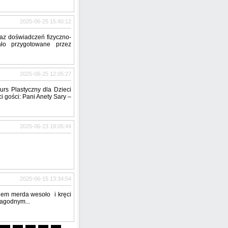
2025-06-25 15:40:12
kaz doświadczeń fizyczno-
ło przygotowane przez
2025-06-25 12:05:27
s Plastyczny dla Dzieci
 gości: Pani Anety Sary –
2025-06-23 18:05:44
2025-06-15 13:34:54
kiem merda wesoło i kręci
łagodnym...