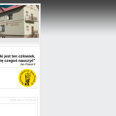
u
i jest ten człowiek,
się czegoś nauczyć"
Jan Paweł II
2025-06-27 14:33:43