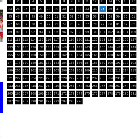
1
2
3
4
5
6
7
8
9
10
11
12
13
14
15
16
17
23
24
25
26
27
28
29
30
31
32
33
34
35
36
37
38
39
45
46
47
48
49
50
51
52
53
54
55
56
57
58
59
60
61
67
68
69
70
71
72
73
74
75
76
77
78
79
80
81
82
83
89
90
91
92
93
94
95
96
97
98
99
100
101
102
103
104
105
111
112
113
114
115
116
117
118
119
120
121
122
123
124
125
126
127
133
134
135
136
137
138
139
140
141
142
143
144
145
146
147
148
149
155
156
157
158
159
160
161
162
163
164
165
166
167
168
169
170
171
177
178
179
180
181
182
183
184
185
186
187
188
189
190
191
192
193
199
200
201
202
203
204
205
206
207
208
209
210
211
212
213
214
215
221
222
223
224
225
226
227
228
229
230
231
232
233
234
235
236
237
243
244
245
246
247
248
249
250
251
252
253
254
255
256
257
258
259
265
266
267
268
269
270
271
272
273
274
275
276
277
278
279
280
281
287
288
289
290
291
292
293
294
295
296