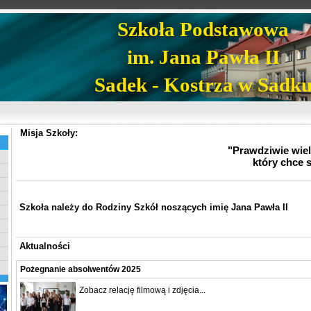
Szkoła Podstawowa
im. Jana Pawła II
Sadek - Kostrza w Sadk
Misja Szkoły:
"Prawdziwie wielk
który chce 
Szkoła należy do Rodziny Szkół noszących imię Jana Pawła II
Aktualności
Pożegnanie absolwentów 2025
Zobacz relację filmową i zdjęcia...