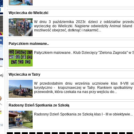
Wycieczka do Wieliczki
W dniu 3 października 2023r. dzieci z oddziałów przeds
wycieczkę do Wieliczki. Najpierw odwiedziły Animal Island
możliwość obejrzeć, dotknąć i nakarmić...
Patyczkiem malowane..
Patyczkiem malowane.. Klub Dziecięcy "Zielona Zagroda" w S
Wycieczka w Tatry
W przedostatnim dniu września uczniowie klas II-VIII uc
turystyczno - krajoznawczej w Tatry. Rankiem spotkaliśmy
przewodnik, która czekała na nas przy wejściu do...
Radosny Dzień Spotkania ze Szkołą
Radosny Dzień Spotkania ze Szkołą klas I - III w obiektywie...