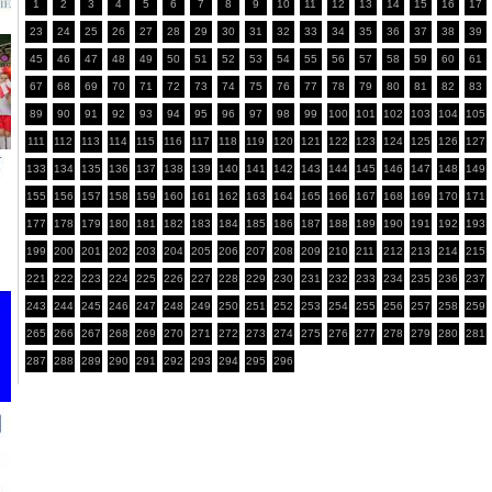
1
2
3
4
5
6
7
8
9
10
11
12
13
14
15
16
17
23
24
25
26
27
28
29
30
31
32
33
34
35
36
37
38
39
45
46
47
48
49
50
51
52
53
54
55
56
57
58
59
60
61
67
68
69
70
71
72
73
74
75
76
77
78
79
80
81
82
83
89
90
91
92
93
94
95
96
97
98
99
100
101
102
103
104
105
111
112
113
114
115
116
117
118
119
120
121
122
123
124
125
126
127
133
134
135
136
137
138
139
140
141
142
143
144
145
146
147
148
149
155
156
157
158
159
160
161
162
163
164
165
166
167
168
169
170
171
177
178
179
180
181
182
183
184
185
186
187
188
189
190
191
192
193
199
200
201
202
203
204
205
206
207
208
209
210
211
212
213
214
215
221
222
223
224
225
226
227
228
229
230
231
232
233
234
235
236
237
243
244
245
246
247
248
249
250
251
252
253
254
255
256
257
258
259
265
266
267
268
269
270
271
272
273
274
275
276
277
278
279
280
281
287
288
289
290
291
292
293
294
295
296