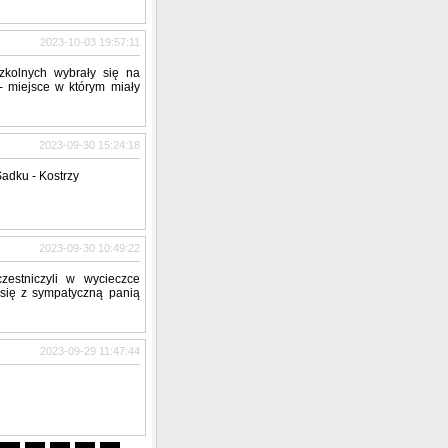
2023-10-03 19:57:11
zkolnych wybrały się na
 - miejsce w którym miały
2023-09-30 15:24:18
adku - Kostrzy
2023-09-30 10:49:22
zestniczyli w wycieczce
 się z sympatyczną panią
2023-09-29 11:47:44