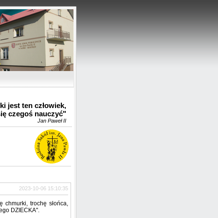
u
i jest ten człowiek,
się czegoś nauczyć"
Jan Paweł II
2023-10-06 15:10:35
ę chmurki, trochę słońca,
żdego DZIECKA".