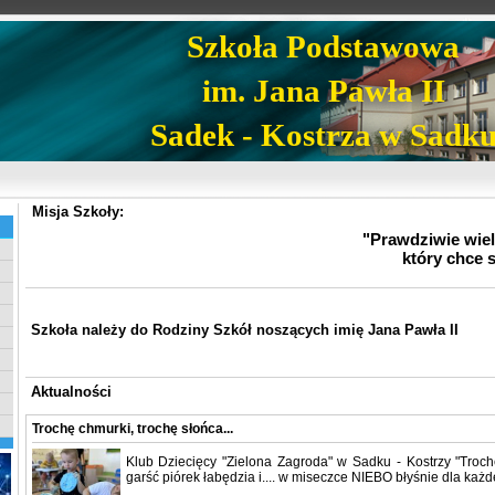
Szkoła Podstawowa
im. Jana Pawła II
Sadek - Kostrza w Sadk
Misja Szkoły:
"Prawdziwie wielk
który chce 
Szkoła należy do Rodziny Szkół noszących imię Jana Pawła II
Aktualności
Trochę chmurki, trochę słońca...
Klub Dziecięcy "Zielona Zagroda" w Sadku - Kostrzy "Troch
garść piórek łabędzia i.... w miseczce NIEBO błyśnie dla ka