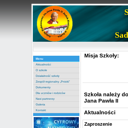
Sad
Misja Szkoły:
Menu
Aktualności
O szkole
Działalność szkoły
Zespół regionalny „Pnioki”
Dokumenty
Szkoła należy d
Dla uczniów i rodziców
Nasi partnerzy
Jana Pawła II
Galeria
Kontakt
Aktualności
Zaproszenie