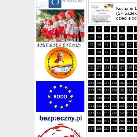
Kochane Dz
(SP Sadek
dzieci z od
1
2
3
4
5
6
23
24
25
26
27
28
45
46
47
48
49
50
67
68
69
70
71
72
89
90
91
92
93
94
111
112
113
114
115
116
1
133
134
135
136
137
138
1
155
156
157
158
159
160
1
177
178
179
180
181
182
1
199
200
201
202
203
204
2
221
222
223
224
225
226
2
243
244
245
246
247
248
2
265
266
267
268
269
270
2
287
288
289
290
291
292
2