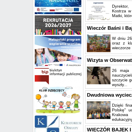
Dyrektor,
Kostrza w
Matki, któ
Wieczór Baśni i Ba
W dniu 26.
oraz z kl
wieczorze 
Wizyta w Obserwa
26 maja 
nauczyci
szczycie 
wyszły...
Dwudniowa wyciecz
Dzięki fi
Polskę" u
Krakowa 
edukacyjny
WIECZÓR BAJEK I