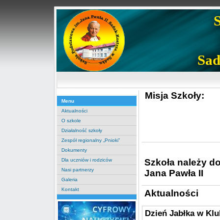
Sad
Misja Szkoły:
Menu
Aktualności
O szkole
Działalność szkoły
Zespół regionalny „Pnioki”
Dokumenty
Szkoła należy d
Dla uczniów i rodziców
Nasi partnerzy
Jana Pawła II
Galeria
Kontakt
Aktualności
Dzień Jabłka w Klu