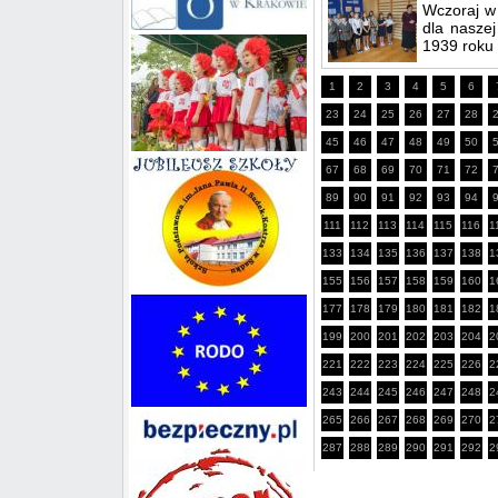
Wczoraj w 
dla naszej
1939 roku 
1
2
3
4
5
6
23
24
25
26
27
28
45
46
47
48
49
50
67
68
69
70
71
72
89
90
91
92
93
94
111
112
113
114
115
116
1
133
134
135
136
137
138
1
155
156
157
158
159
160
1
177
178
179
180
181
182
1
199
200
201
202
203
204
2
221
222
223
224
225
226
2
243
244
245
246
247
248
2
265
266
267
268
269
270
2
287
288
289
290
291
292
2