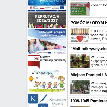
Zobacz fot
POMÓŻ MŁODYM 
KREDKOBRA
wsparcie 
dawnej Rze
"Mali odkrywcy-ek
W dniu 2
eksperymen
tęczę, a n
Miejsce Pamięci i
W miniony 
Pamięcii 
terenie na
1939-1945 Pamięta