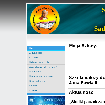
Sad
Misja Szkoły:
Menu
Aktualności
O szkole
Działalność szkoły
Zespół regionalny „Pnioki”
Dokumenty
Szkoła należy d
Dla uczniów i rodziców
Nasi partnerzy
Jana Pawła II
Galeria
Kontakt
Aktualności
„Słodki pączek za