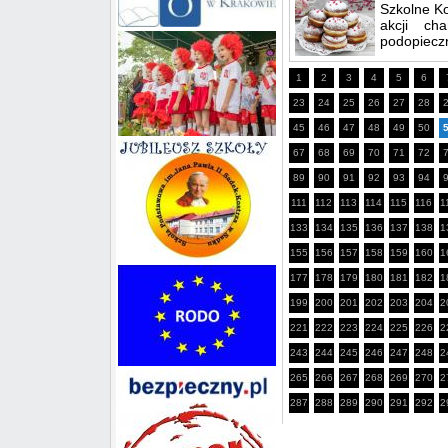
Szkolne Ko
akcji ch
podopieczn
1
2
3
4
5
6
23
24
25
26
27
28
45
46
47
48
49
50
67
68
69
70
71
72
89
90
91
92
93
94
111
112
113
114
115
116
1
133
134
135
136
137
138
1
155
156
157
158
159
160
1
177
178
179
180
181
182
1
199
200
201
202
203
204
2
221
222
223
224
225
226
2
243
244
245
246
247
248
2
265
266
267
268
269
270
2
287
288
289
290
291
292
2