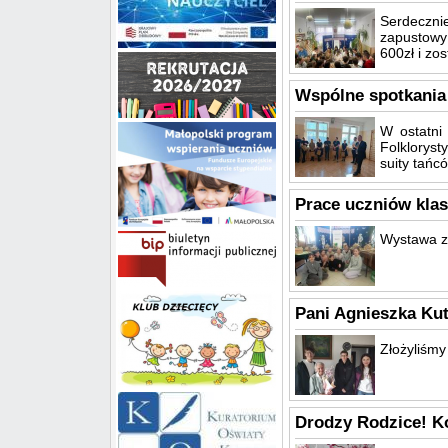
Serdecznie
zapustowy 
600zł i zo
Wspólne spotkania
W ostatni
Folklorys
suity tańc
Prace uczniów klas
Wystawa zn
Pani Agnieszka Kuta
Złożyliśmy 
Drodzy Rodzice! K