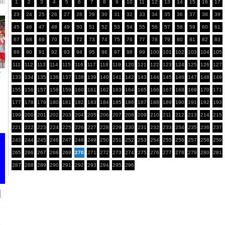
1
2
3
4
5
6
7
8
9
10
11
12
13
14
15
16
17
23
24
25
26
27
28
29
30
31
32
33
34
35
36
37
38
39
45
46
47
48
49
50
51
52
53
54
55
56
57
58
59
60
61
67
68
69
70
71
72
73
74
75
76
77
78
79
80
81
82
83
89
90
91
92
93
94
95
96
97
98
99
100
101
102
103
104
105
111
112
113
114
115
116
117
118
119
120
121
122
123
124
125
126
127
133
134
135
136
137
138
139
140
141
142
143
144
145
146
147
148
149
155
156
157
158
159
160
161
162
163
164
165
166
167
168
169
170
171
177
178
179
180
181
182
183
184
185
186
187
188
189
190
191
192
193
199
200
201
202
203
204
205
206
207
208
209
210
211
212
213
214
215
221
222
223
224
225
226
227
228
229
230
231
232
233
234
235
236
237
243
244
245
246
247
248
249
250
251
252
253
254
255
256
257
258
259
265
266
267
268
269
270
271
272
273
274
275
276
277
278
279
280
281
287
288
289
290
291
292
293
294
295
296