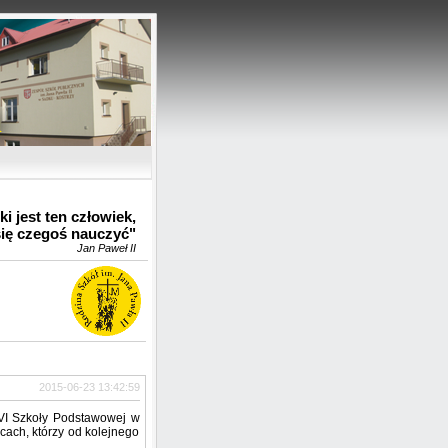
u
i jest ten człowiek,
się czegoś nauczyć"
Jan Paweł II
2015-06-23 13:42:59
 VI Szkoły Podstawowej w
ach, którzy od kolejnego