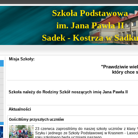
Szkoła Podstawowa
im. Jana Pawła II
Sadek - Kostrza w Sadk
Misja Szkoły:
"Prawdziwie wielk
który chce 
Szkoła należy do Rodziny Szkół noszących imię Jana Pawła II
Aktualności
Gościliśmy przyszłych uczniów
23 czerwca zaprosiliśmy do naszej szkoły uczniów z klasy
Szyku i jednego ze Szkoły Podstawowej w Krasnem - Lasocic
roku szkolnego będą uczniami naszego...