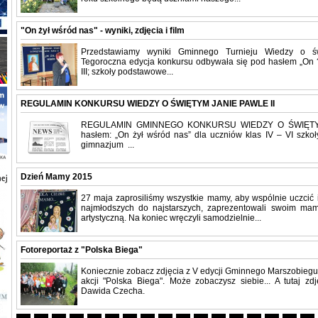
"On żył wśród nas" - wyniki, zdjęcia i film
Przedstawiamy wyniki Gminnego Turnieju Wiedzy o św
Tegoroczna edycja konkursu odbywała się pod hasłem „On ?ż
III; szkoły podstawowe...
REGULAMIN KONKURSU WIEDZY O ŚWIĘTYM JANIE PAWLE II
REGULAMIN GMINNEGO KONKURSU WIEDZY O ŚWIĘTYM
hasłem: „On żył wśród nas” dla uczniów klas IV – VI szko
gimnazjum ...
Dzień Mamy 2015
27 maja zaprosiliśmy wszystkie mamy, aby wspólnie uczcić 
najmłodszych do najstarszych, zaprezentowali swoim m
artystyczną. Na koniec wręczyli samodzielnie...
Fotoreportaż z "Polska Biega"
Koniecznie zobacz zdjęcia z V edycji Gminnego Marszobiegu
akcji "Polska Biega". Może zobaczysz siebie... A tutaj zd
Dawida Czecha.