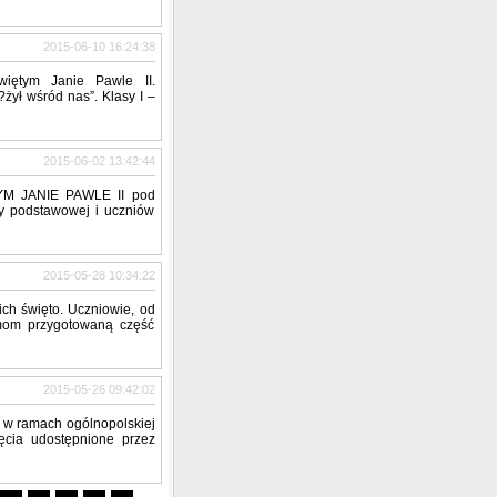
2015-06-10 16:24:38
iętym Janie Pawle II.
ył wśród nas”. Klasy I –
2015-06-02 13:42:44
 JANIE PAWLE II pod
ły podstawowej i uczniów
2015-05-28 10:34:22
ich święto. Uczniowie, od
amom przygotowaną część
2015-05-26 09:42:02
 w ramach ogólnopolskiej
jęcia udostępnione przez