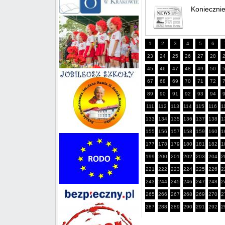
Koniecznie
1
2
3
4
5
6
23
24
25
26
27
28
45
46
47
48
49
50
67
68
69
70
71
72
89
90
91
92
93
94
111
112
113
114
115
116
1
133
134
135
136
137
138
1
155
156
157
158
159
160
1
177
178
179
180
181
182
1
199
200
201
202
203
204
2
221
222
223
224
225
226
2
243
244
245
246
247
248
2
265
266
267
268
269
270
2
287
288
289
290
291
292
2