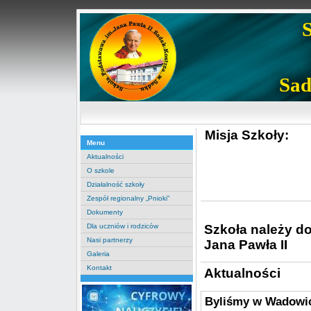
Sad
Misja Szkoły:
Menu
Aktualności
O szkole
Działalność szkoły
Zespół regionalny „Pnioki”
Dokumenty
Szkoła należy d
Dla uczniów i rodziców
Nasi partnerzy
Jana Pawła II
Galeria
Kontakt
Aktualności
Byliśmy w Wadowi