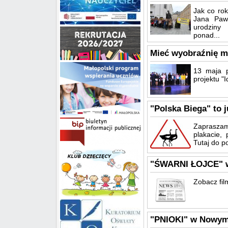
Jak co rok
Jana Pawł
urodziny 
ponad...
Mieć wyobraźnię mi
13 maja 
projektu "
"Polska Biega" to j
Zapraszamy
plakacie,
Tutaj do po
"ŚWARNI ŁOJCE" 
Zobacz fi
"PNIOKI" w Nowym