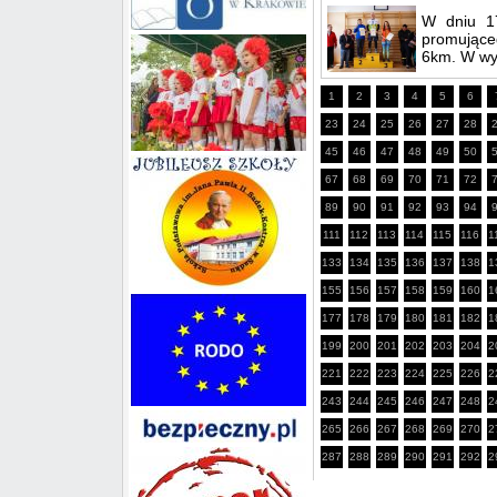
W dniu 17
promująceg
6km. W wyd
1
2
3
4
5
6
23
24
25
26
27
28
45
46
47
48
49
50
67
68
69
70
71
72
89
90
91
92
93
94
111
112
113
114
115
116
1
133
134
135
136
137
138
1
155
156
157
158
159
160
1
177
178
179
180
181
182
1
199
200
201
202
203
204
2
221
222
223
224
225
226
2
243
244
245
246
247
248
2
265
266
267
268
269
270
2
287
288
289
290
291
292
2