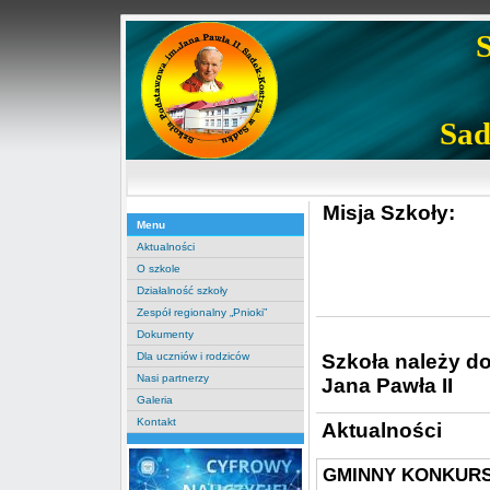
Sad
Misja Szkoły:
Menu
Aktualności
O szkole
Działalność szkoły
Zespół regionalny „Pnioki”
Dokumenty
Szkoła należy d
Dla uczniów i rodziców
Nasi partnerzy
Jana Pawła II
Galeria
Kontakt
Aktualności
GMINNY KONKURS 