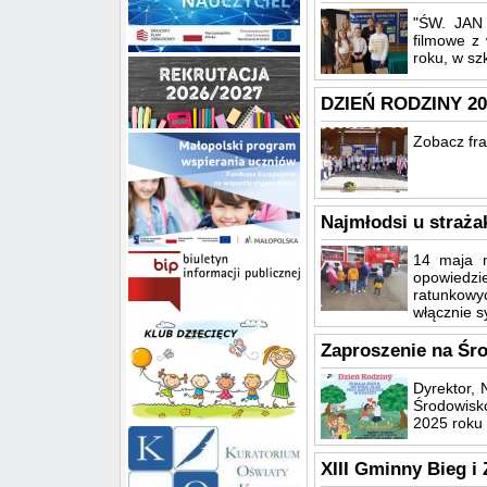
"ŚW. JAN
filmowe z 
roku, w sz
DZIEŃ RODZINY 20
Zobacz fr
Najmłodsi u straż
14 maja n
opowiedzi
ratunkowyc
włącznie sy
Zaproszenie na Śr
Dyrektor, 
Środowisk
2025 roku 
XIII Gminny Bieg i 