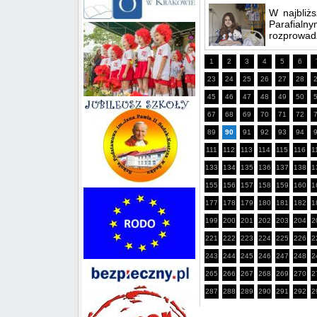
W najbliż
Parafialn
rozprowadz
1
2
3
4
5
6
23
24
25
26
27
28
45
46
47
48
49
50
67
68
69
70
71
72
89
90
91
92
93
94
111
112
113
114
115
116
1
133
134
135
136
137
138
1
155
156
157
158
159
160
1
177
178
179
180
181
182
1
199
200
201
202
203
204
2
221
222
223
224
225
226
2
243
244
245
246
247
248
2
265
266
267
268
269
270
2
287
288
289
290
291
292
2