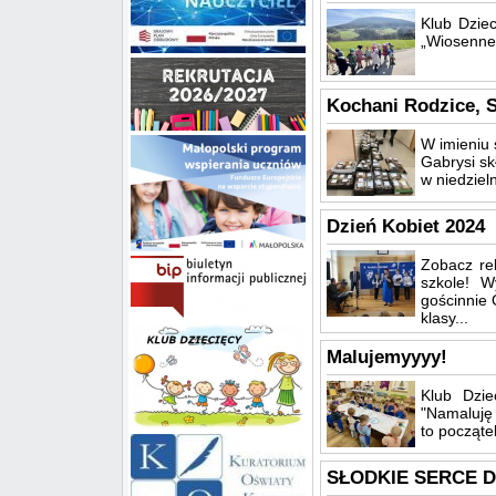
Klub Dzie
„Wiosenne 
Kochani Rodzice, 
W imieniu 
Gabrysi sk
w niedziel
Dzień Kobiet 2024
Zobacz rel
szkole! W
gościnnie 
klasy...
Malujemyyyy!
Klub Dzie
"Namaluję 
to począte
SŁODKIE SERCE D