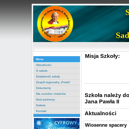
Sad
Misja Szkoły:
Menu
Aktualności
O szkole
Działalność szkoły
Zespół regionalny „Pnioki”
Dokumenty
Szkoła należy d
Dla uczniów i rodziców
Nasi partnerzy
Jana Pawła II
Galeria
Kontakt
Aktualności
Wiosenne spacery