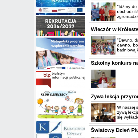
"Idźmy do 
obchodzili
zgromadził
Wieczór w Królestw
"Dawno, da
dawno, bo
baśniową kr
Szkolny konkurs n
Żywa lekcja przyrod
W naszej s
żywą lekcj
się wykład
Światowy Dzień Pl