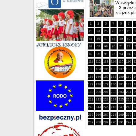
W związku 
– 3 przez 
książek pt.
1
2
3
4
5
6
23
24
25
26
27
28
45
46
47
48
49
50
67
68
69
70
71
72
89
90
91
92
93
94
111
112
113
114
115
116
1
133
134
135
136
137
138
1
155
156
157
158
159
160
1
177
178
179
180
181
182
1
199
200
201
202
203
204
2
221
222
223
224
225
226
2
243
244
245
246
247
248
2
265
266
267
268
269
270
2
287
288
289
290
291
292
2