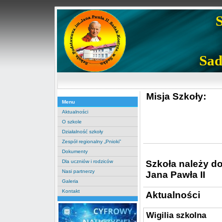
Sad
Misja Szkoły:
Menu
Aktualności
O szkole
Działalność szkoły
Zespół regionalny „Pnioki”
Dokumenty
Szkoła należy d
Dla uczniów i rodziców
Nasi partnerzy
Jana Pawła II
Galeria
Kontakt
Aktualności
Wigilia szkolna