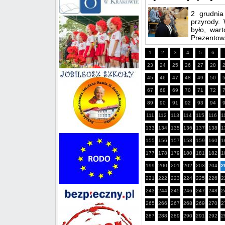
2 grudnia
przyrody.
było, war
Prezentowa
1
2
3
4
5
6
23
24
25
26
27
28
45
46
47
48
49
50
67
68
69
70
71
72
89
90
91
92
93
94
111
112
113
114
115
116
1
133
134
135
136
137
138
1
155
156
157
158
159
160
1
177
178
179
180
181
182
1
199
200
201
202
203
204
2
221
222
223
224
225
226
2
243
244
245
246
247
248
2
265
266
267
268
269
270
2
287
288
289
290
291
292
2