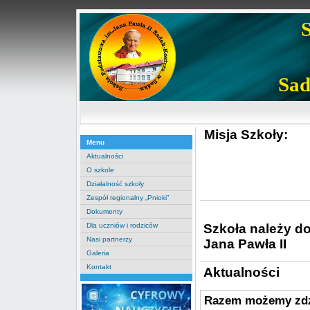
Sad
Misja Szkoły:
Menu
Aktualności
O szkole
Działalność szkoły
Zespół regionalny „Pnioki”
Dokumenty
Szkoła należy d
Dla uczniów i rodziców
Nasi partnerzy
Jana Pawła II
Galeria
Kontakt
Aktualności
Razem możemy zdz