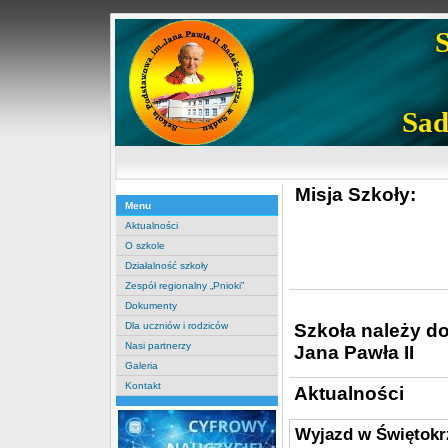
Sad
Misja Szkoły:
Menu
Aktualności
O szkole
Działalność szkoły
Zespół regionalny „Pnioki”
Dokumenty
Szkoła należy d
Dla uczniów i rodziców
Nasi partnerzy
Jana Pawła II
Galeria
Kontakt
Aktualności
Wyjazd w Świętokrz