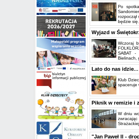
Po spotk
Sandomie
rozpoczął 
będzie się.
Wyjazd w Świętokrz
Wczoraj b
FOLKLORZE
SABAT - 
Bielinach, 
Lato do nas idzie...
Klub Dziec
spaceruje 
Piknik w remizie i 
W dniu wcz
zwracając
Strażackie
"Jan Paweł II - dro