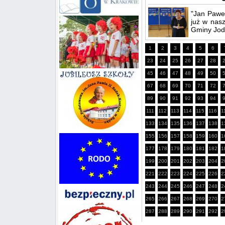
"Jan Paweł
już w nasz
Gminy Jodł
1
2
3
4
5
6
23
24
25
26
27
28
45
46
47
48
49
50
67
68
69
70
71
72
89
90
91
92
93
94
111
112
113
114
115
116
1
133
134
135
136
137
138
1
155
156
157
158
159
160
1
177
178
179
180
181
182
1
199
200
201
202
203
204
2
221
222
223
224
225
226
2
243
244
245
246
247
248
2
265
266
267
268
269
270
2
287
288
289
290
291
292
2