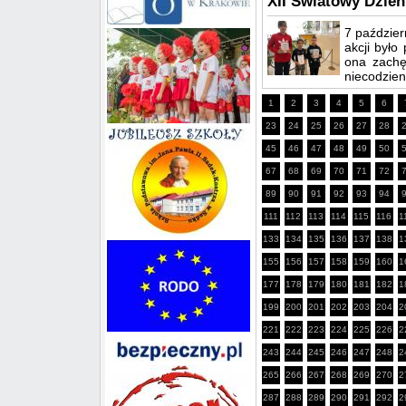
XII Światowy Dzień
7 paździer
akcji był
ona zachę
niecodzien
1
2
3
4
5
6
23
24
25
26
27
28
45
46
47
48
49
50
67
68
69
70
71
72
89
90
91
92
93
94
111
112
113
114
115
116
1
133
134
135
136
137
138
1
155
156
157
158
159
160
1
177
178
179
180
181
182
1
199
200
201
202
203
204
2
221
222
223
224
225
226
2
243
244
245
246
247
248
2
265
266
267
268
269
270
2
287
288
289
290
291
292
2