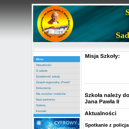
Sad
Misja Szkoły:
Menu
Aktualności
O szkole
Działalność szkoły
Zespół regionalny „Pnioki”
Dokumenty
Szkoła należy d
Dla uczniów i rodziców
Nasi partnerzy
Jana Pawła II
Galeria
Kontakt
Aktualności
Spotkanie z policj