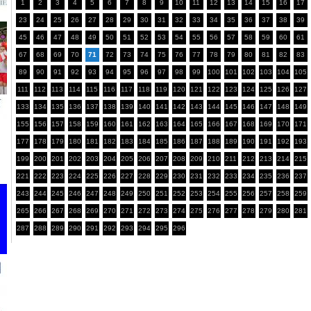
1
2
3
4
5
6
7
8
9
10
11
12
13
14
15
16
17
23
24
25
26
27
28
29
30
31
32
33
34
35
36
37
38
39
45
46
47
48
49
50
51
52
53
54
55
56
57
58
59
60
61
67
68
69
70
71
72
73
74
75
76
77
78
79
80
81
82
83
89
90
91
92
93
94
95
96
97
98
99
100
101
102
103
104
105
111
112
113
114
115
116
117
118
119
120
121
122
123
124
125
126
127
133
134
135
136
137
138
139
140
141
142
143
144
145
146
147
148
149
155
156
157
158
159
160
161
162
163
164
165
166
167
168
169
170
171
177
178
179
180
181
182
183
184
185
186
187
188
189
190
191
192
193
199
200
201
202
203
204
205
206
207
208
209
210
211
212
213
214
215
221
222
223
224
225
226
227
228
229
230
231
232
233
234
235
236
237
243
244
245
246
247
248
249
250
251
252
253
254
255
256
257
258
259
265
266
267
268
269
270
271
272
273
274
275
276
277
278
279
280
281
287
288
289
290
291
292
293
294
295
296