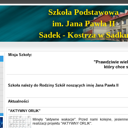
Szkoła Podstawowa
im. Jana Pawła II
Sadek - Kostrza w Sadk
Misja Szkoły:
"Prawdziwie wielk
który chce 
Szkoła należy do Rodziny Szkół noszących imię Jana Pawła II
Aktualności
"AKTYWNY ORLIK"
Minęły "aktywne wakacje". Przed nami kolejne, jesienn
realizacji projektu "AKTYWNY ORLIK".