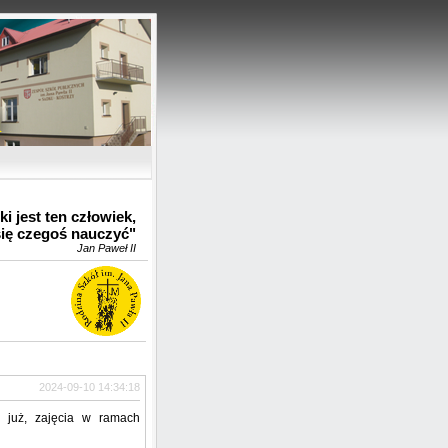
u
i jest ten człowiek,
się czegoś nauczyć"
Jan Paweł II
2024-09-10 14:34:18
e już, zajęcia w ramach