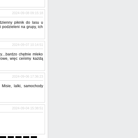
2024-09-08 09:15:18
dzienny piknik do lasu u
 podzieleni na grupy, ich
2024-09-07 10:14:51
....bardzo chętnie mleko
drowe, więc cenimy każdą
2024-09-06 17:36:23
 Misie, lalki, samochody
2024-09-04 15:38:51