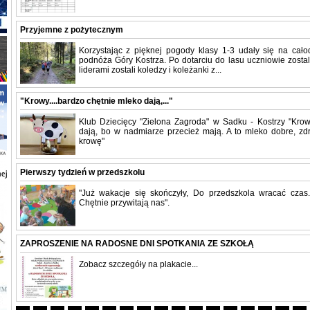
Przyjemne z pożytecznym
Korzystając z pięknej pogody klasy 1-3 udały się na cało
podnóża Góry Kostrza. Po dotarciu do lasu uczniowie zostali
liderami zostali koledzy i koleżanki z...
"Krowy....bardzo chętnie mleko dają,..."
Klub Dziecięcy "Zielona Zagroda" w Sadku - Kostrzy "Krowy
dają, bo w nadmiarze przecież mają. A to mleko dobre, z
krowę"
Pierwszy tydzień w przedszkolu
"Już wakacje się skończyły, Do przedszkola wracać czas.
Chętnie przywitają nas".
ZAPROSZENIE NA RADOSNE DNI SPOTKANIA ZE SZKOŁĄ
Zobacz szczegóły na plakacie...