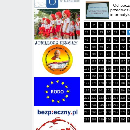
Od początk
przeciwdz
informatyk
1
2
3
4
5
6
23
24
25
26
27
28
45
46
47
48
49
50
67
68
69
70
71
72
89
90
91
92
93
94
111
112
113
114
115
116
1
133
134
135
136
137
138
1
155
156
157
158
159
160
1
177
178
179
180
181
182
1
199
200
201
202
203
204
2
221
222
223
224
225
226
2
243
244
245
246
247
248
2
265
266
267
268
269
270
2
287
288
289
290
291
292
2