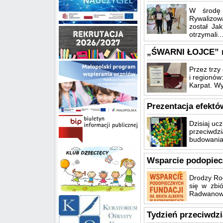
W środę 
Rywalizowa
został Ja
otrzymali..
„ŚWARNI ŁOJCE” na
Przez trzy
i regionów
Karpat. Wy
Prezentacja efektów
Dzisiaj uc
przeciwdz
budowania r
Wsparcie podopiecz
Drodzy Ro
się w zbi
Radwanowic
Tydzień przeciwdzi