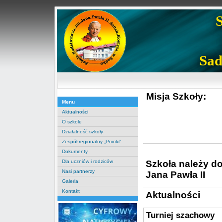
Sad
Misja Szkoły:
Menu
Aktualności
O szkole
Działalność szkoły
Zespół regionalny „Pnioki”
Dokumenty
Szkoła należy d
Dla uczniów i rodziców
Nasi partnerzy
Jana Pawła II
Galeria
Kontakt
Aktualności
Turniej szachowy