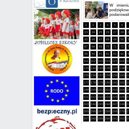
W imieni
podziękowa
podarowali 
1
2
3
4
5
6
23
24
25
26
27
28
45
46
47
48
49
50
67
68
69
70
71
72
89
90
91
92
93
94
111
112
113
114
115
116
1
133
134
135
136
137
138
1
155
156
157
158
159
160
1
177
178
179
180
181
182
1
199
200
201
202
203
204
2
221
222
223
224
225
226
2
243
244
245
246
247
248
2
265
266
267
268
269
270
2
287
288
289
290
291
292
2