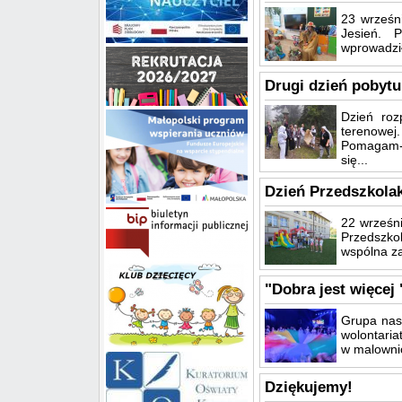
23 wrześn
Jesień. 
wprowadził
Drugi dzień pobyt
Dzień roz
terenowej
Pomagam- 
się...
Dzień Przedszkola
22 wrześni
Przedszko
wspólna z
"Dobra jest więcej 
Grupa nasz
wolontaria
w malowni
Dziękujemy!