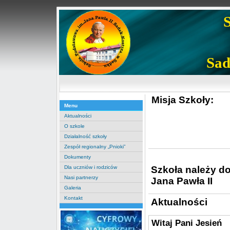
Sad
Misja Szkoły:
Menu
Aktualności
O szkole
Działalność szkoły
Zespół regionalny „Pnioki”
Dokumenty
Szkoła należy d
Dla uczniów i rodziców
Nasi partnerzy
Jana Pawła II
Galeria
Kontakt
Aktualności
Witaj Pani Jesień