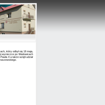
u
ach, który odbył się 18 maja,
kiej wycieczce po Wadowicach
awła II a także wzięli udział
draszewskiego.