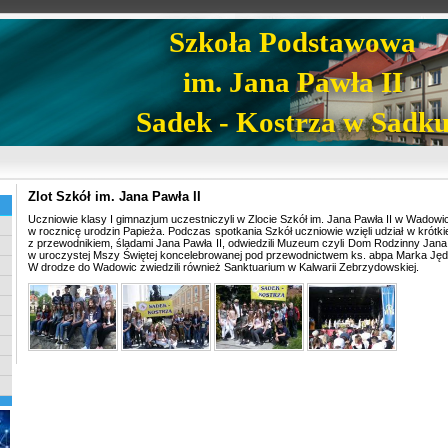
Szkoła Podstawowa
im. Jana Pawła II
Sadek - Kostrza w Sadk
Zlot Szkół im. Jana Pawła II
Uczniowie klasy I gimnazjum uczestniczyli w Zlocie Szkół im. Jana Pawła II w Wadowic
w rocznicę urodzin Papieża. Podczas spotkania Szkół uczniowie wzięli udział w krót
z przewodnikiem, śladami Jana Pawła II, odwiedzili Muzeum czyli Dom Rodzinny Jana P
w uroczystej Mszy Świętej koncelebrowanej pod przewodnictwem ks. abpa Marka Ję
W drodze do Wadowic zwiedzili również Sanktuarium w Kalwarii Zebrzydowskiej.