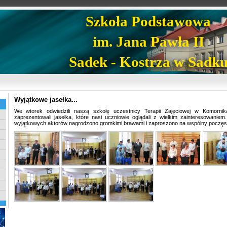
Szkoła Podstawowa
im. Jana Pawła II
Sadek - Kostrza w Sadk
Wyjątkowe jasełka...
We wtorek odwiedzili naszą szkołę uczestnicy Terapii Zajęciowej w Komornik
zaprezentowali jasełka, które nasi uczniowie oglądali z wielkim zainteresowani
wyjątkowych aktorów nagrodzono gromkimi brawami i zaproszono na wspólny poczęs