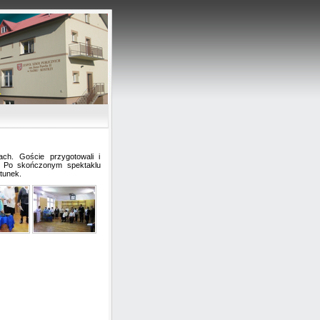
u
ach. Goście przygotowali i
em. Po skończonym spektaklu
tunek.