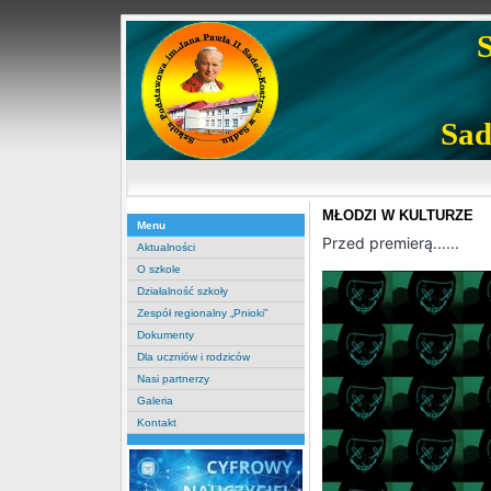
Sad
MŁODZI W KULTURZE
Menu
Przed premierą......
Aktualności
O szkole
Działalność szkoły
Zespół regionalny „Pnioki”
Dokumenty
Dla uczniów i rodziców
Nasi partnerzy
Galeria
Kontakt